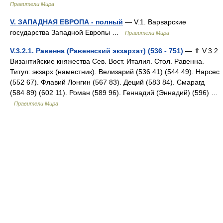
Правители Мира
V. ЗАПАДНАЯ ЕВРОПА - полный
— V.1. Варварские
государства Западной Европы …
Правители Мира
V.3.2.1. Равенна (Равеннский экзархат) (536 - 751)
— ⇑ V.3.2.
Византийские княжества Сев. Вост. Италия. Стол. Равенна.
Титул: экзарх (наместник). Велизарий (536 41) (544 49). Нарсес
(552 67). Флавий Лонгин (567 83). Деций (583 84). Смарагд
(584 89) (602 11). Роман (589 96). Геннадий (Эннадий) (596) …
Правители Мира