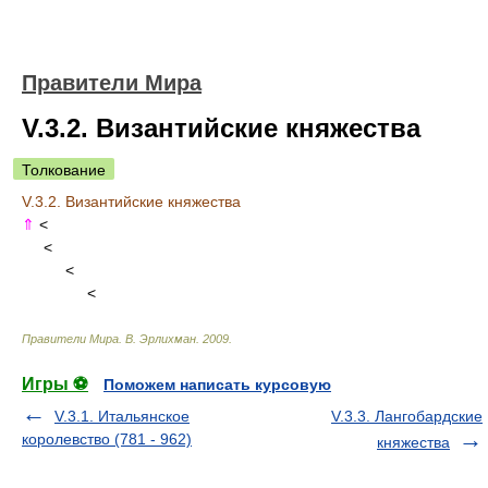
Правители Мира
V.3.2. Византийские княжества
Толкование
V.3.2. Византийские княжества
⇑
<
<
<
<
Правители Мира
.
В. Эрлихман
.
2009
.
Игры ⚽
Поможем написать курсовую
V.3.1. Итальянское
V.3.3. Лангобардские
королевство (781 - 962)
княжества