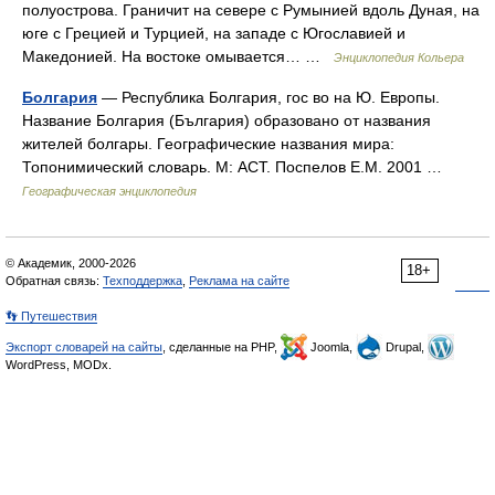
полуострова. Граничит на севере с Румынией вдоль Дуная, на
юге с Грецией и Турцией, на западе с Югославией и
Македонией. На востоке омывается… …
Энциклопедия Кольера
Болгария
— Республика Болгария, гос во на Ю. Европы.
Название Болгария (България) образовано от названия
жителей болгары. Географические названия мира:
Топонимический словарь. М: АСТ. Поспелов Е.М. 2001 …
Географическая энциклопедия
© Академик, 2000-2026
18+
Обратная связь:
Техподдержка
,
Реклама на сайте
👣 Путешествия
Экспорт словарей на сайты
, сделанные на PHP,
Joomla,
Drupal,
WordPress, MODx.