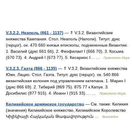
V.3.2.2. Неаполь (661 - 1137)
— ⇑ V.3.2. Византийские
княжества Кампания. Стол. Неаполь (Наполи). Титул: дукс
(герцог). ок. 470 660 князья епископы, подчиненные Византии.
1. Василий (дукс 661 66). 2. Феофилакт I (666 70). 3. Косьма
(670 73). 4. Андрей I (673 77). 5. Кесариос I… …
Правители Мира
V.3.2.3. Гаэта (866 - 1135)
— ⇑ V.3.2. Византийские княжества
Южн. Лацио. Стол. Гаэта. Титул: дукс (герцог). ок. 540 866
византийская колония под управлением катепана. 1. Марин I
(дукс 866 69). 2. Тиберий (869 75). 875 77 к Капуе. 3.
Досибилис (877 915). 4. Иоанн I (915 33).… …
Правители Мира
Киликийское армянское государство
— См. также: Киликия
(значения) Киликийское княжество, Киликийское Королевство
Կիլիկիայի Հայկական Թագավորություն …
Википедия